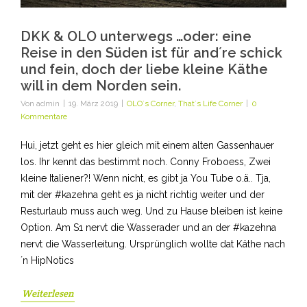
DKK & OLO unterwegs …oder: eine
Reise in den Süden ist für and´re schick
und fein, doch der liebe kleine Käthe
will in dem Norden sein.
Von
admin
|
19. März 2019
|
OLO´s Corner
,
That´s Life Corner
|
0
Kommentare
Hui, jetzt geht es hier gleich mit einem alten Gassenhauer
los. Ihr kennt das bestimmt noch. Conny Froboess, Zwei
kleine Italiener?! Wenn nicht, es gibt ja You Tube o.ä.. Tja,
mit der #kazehna geht es ja nicht richtig weiter und der
Resturlaub muss auch weg. Und zu Hause bleiben ist keine
Option. Am S1 nervt die Wasserader und an der #kazehna
nervt die Wasserleitung. Ursprünglich wollte dat Käthe nach
´n HipNotics
Weiterlesen