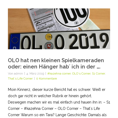
OLO hat nen kleinen Spielkameraden
oder: einen Hänger hab´ ich in der ….
Von
admin
|
4. März 2019
|
#kazehna corner
,
OLO´s Corner
,
S1 Corner
,
That´s Life Corner
|
0 Kommentare
Moin Kinnerz, dieser kurze Bericht hat es schwer. Weiß er
doch gar nicht in welcher Rubrik er hinein gehört.
Deswegen machen wir es mal einfach und hauen ihn in: – S1
Corner – #kazehna Corner – OLO Corner – That´s Life
Corner Warum so ein Tara? Lange Geschichte. Damals als