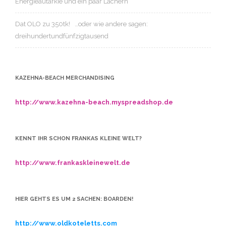
Energieautarkie und ein paar Lachern
Dat OLO
zu
350tk! …oder wie andere sagen:
dreihundertundfünfzigtausend
KAZEHNA-BEACH MERCHANDISING
http://www.kazehna-beach.myspreadshop.de
KENNT IHR SCHON FRANKAS KLEINE WELT?
http://www.frankaskleinewelt.de
HIER GEHTS ES UM 2 SACHEN: BOARDEN!
http://www.oldkoteletts.com