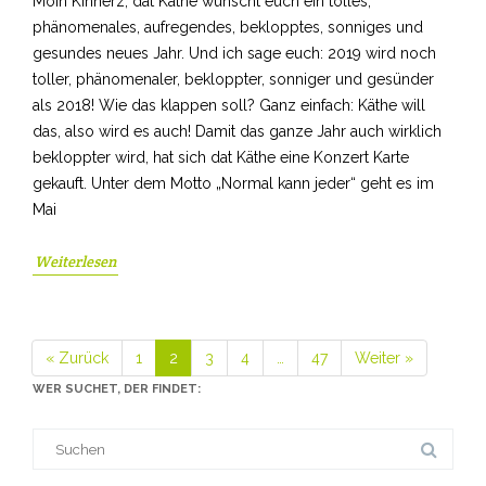
Moin Kinnerz, dat Käthe wünscht euch ein tolles,
phänomenales, aufregendes, beklopptes, sonniges und
gesundes neues Jahr. Und ich sage euch: 2019 wird noch
toller, phänomenaler, bekloppter, sonniger und gesünder
als 2018! Wie das klappen soll? Ganz einfach: Käthe will
das, also wird es auch! Damit das ganze Jahr auch wirklich
bekloppter wird, hat sich dat Käthe eine Konzert Karte
gekauft. Unter dem Motto „Normal kann jeder“ geht es im
Mai
Weiterlesen
« Zurück
1
2
3
4
…
47
Weiter »
Seite
Seite
Seite
Seite
Seite
WER SUCHET, DER FINDET:
Suche
nach: