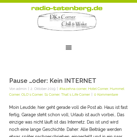
Pause …oder: Kein INTERNET
Von
admin
|
2. Oktober 2019
|
#kazehna corner
,
Hotel Corner
,
Hummel
Corner
,
OLO´s Corner
,
S1 Corner
,
That´s Life Corner
|
0 Kommentare
Moin Leudde, hier geht gerade voll die Post ab. Haus ist fast
fertig, Garage steht schon voll, Urlaub ist auch vorbei… Das
einzige was nicht läuft ist das Internetz. Das ist und wird
noch eine lange Geschichte. Daher: Alle Beiträge werden
etwas später nachgeschrieben, eingestellt und in ein paar