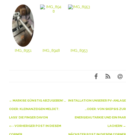
IMG_8951
IMG_8948
IMG_8953
Beitragsnavigation
←
MARKISE GÜNSTIG ABZUGEBEN! …
INSTALLATION UNSERER PV-ANLAGE
ODER: KLEINANZEIGEN MELDET:
…ODER: VON SKEPSIS ZUR
LASS´ DIE FINGER DAVON
ENERGIEAUTARKIE UND EIN PAAR
<-- VORHERIGER POST IN DIESEM
LACHERN
→
CORNER
NÄCHSTER POST IN DIESEM CORNER