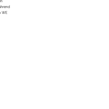
en
Während
am WE