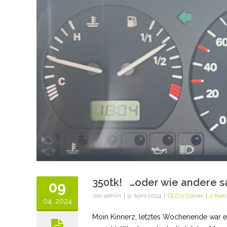
350tk! …oder wie andere s
09
Von
admin
|
9. April 2024
|
OLO´s Corner
|
2 Kom
04, 2024
Moin Kinnerz, letztes Wochenende war es