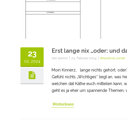
Erst lange nix …oder: und d
23
Von
admin
|
23. Februar 2024
|
#kazehna corner
02, 2024
Moin Kinnerz, lange nichts gehört, oder?
Gefühl nichts „Wichtiges“ liegt an, was hi
welchen dat Käthe euch mitteilen kann, w
geht es ja eher um spannende Themen, w
Weiterlesen