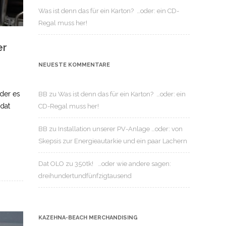
Was ist denn das für ein Karton? …oder: ein CD-
Regal muss her!
er
NEUESTE KOMMENTARE
der es
BB
zu
Was ist denn das für ein Karton? …oder: ein
 dat
CD-Regal muss her!
BB
zu
Installation unserer PV-Anlage …oder: von
Skepsis zur Energieautarkie und ein paar Lachern
Dat OLO
zu
350tk! …oder wie andere sagen:
dreihundertundfünfzigtausend
KAZEHNA-BEACH MERCHANDISING