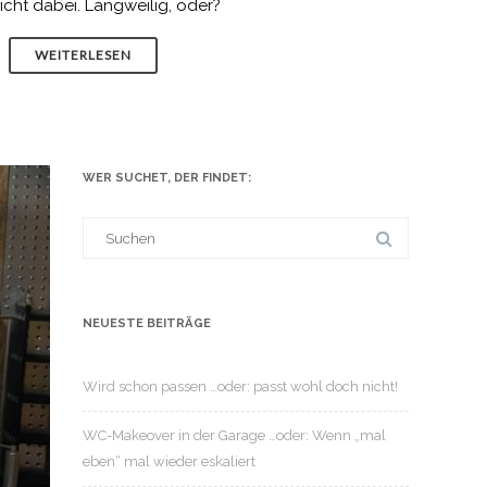
icht dabei. Langweilig, oder?
WEITERLESEN
WER SUCHET, DER FINDET:
Suche
nach:
NEUESTE BEITRÄGE
Wird schon passen …oder: passt wohl doch nicht!
WC-Makeover in der Garage …oder: Wenn „mal
eben“ mal wieder eskaliert