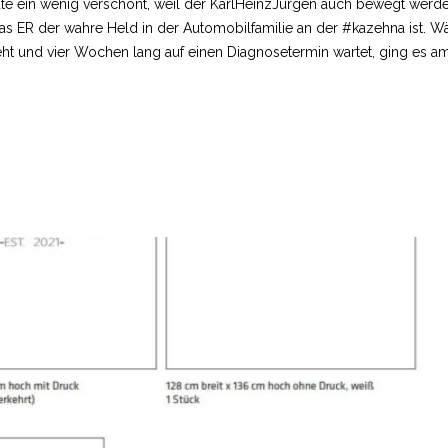
ate ein wenig verschont, weil der KarlHeinzJürgen auch bewegt werd
as ER der wahre Held in der Automobilfamilie an der #kazehna ist. 
eht und vier Wochen lang auf einen Diagnosetermin wartet, ging es 