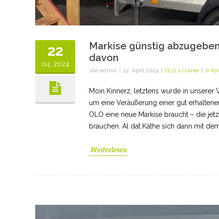
Markise günstig abzugeben!
22
davon
04, 2024
Von
admin
|
22. April 2024
|
OLO´s Corner
|
0 Ko
Moin Kinnerz, letztens wurde in unserer
um eine Veräußerung einer gut erhaltenen
OLO eine neue Markise braucht – die jetzige
brauchen. Al dat Käthe sich dann mit dem
Weiterlesen